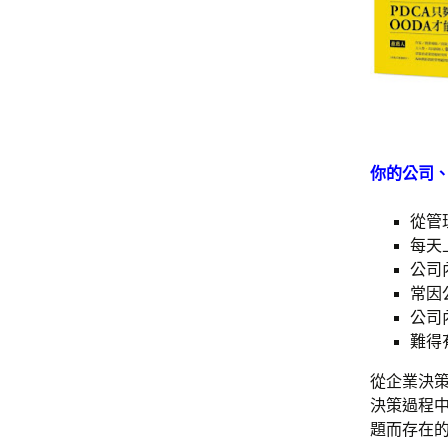
你的公司
從管
每天
公司
常因
公司
難得
從企業決策
決策過程中
題而存在