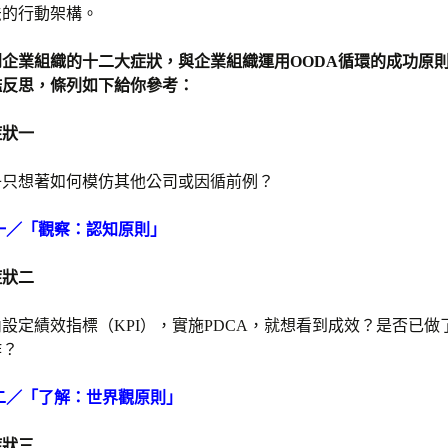
法的行動架構。
企業組織的十二大症狀，與企業組織運用OODA循環的成功原
鑑反思，條列如下給你參考：
症狀一
子只想著如何模仿其他公司或因循前例？
一／「觀察：認知原則」
症狀二
設定績效指標（KPI），實施PDCA，就想看到成效？是否已做
作？
二／「了解：世界觀原則」
症狀三