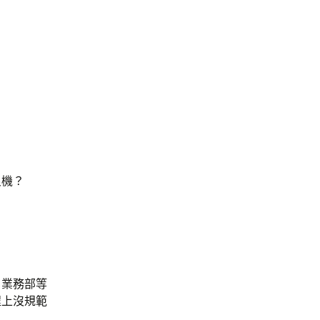
良機？
？業務部等
程上沒規範