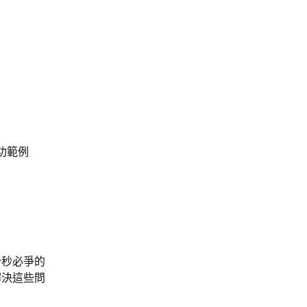
功範例
分秒必爭的
解決這些問