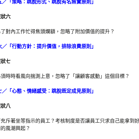
五／「策略：跳脫形式、跳脫有名無實原則」
症狀六
為了對內工作忙得焦頭爛額，忽略了附加價值的提升？
六／「行動方針：提升價值，排除浪費原則」
症狀七
必須時時看風向揣測上意，忽略了「讓顧客感動」這個目標？
七／「心態、情緒感受：跳脫既定成見原則」
症狀八
否充斥著坐等指示的員工？考核制度是否讓員工只求自己能拿到
利的風潮興起？