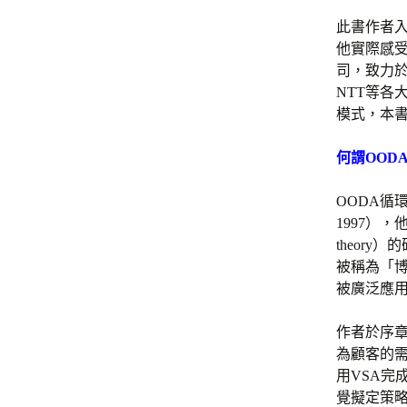
此書作者
他實際感
司，致力於
NTT等各
模式，本書
何謂OODA
OODA循環
1997），
theor
被稱為「博
被廣泛應
作者於序章
為顧客的
用VSA
覺擬定策略