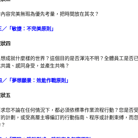
作內容完美無瑕為優先考量，把時間放在其次？
三／「敏捷：不完美原則」
症狀四
人想成就什麼樣的世界？這個目的是否渾沌不明？全體員工是否
成共識、感同身受，並產生共鳴？
四／「夢想願景：效能作戰原則」
症狀五
要求您不論在任何情況下，都必須依標準作業流程行動？您是否
訂的計劃，或受高層主導編訂的行動指南、程序或計劃束縛，而
的？