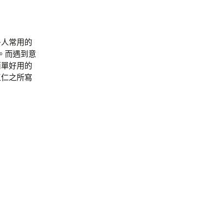
多人常用的
。而遇到意
簡單好用的
江仁之所寫