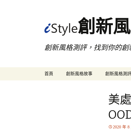
創新風
創新風格測評，找到你的創
跳
首頁
創新風格故事
創新風格測
至
主
要
美
內
容
OO
2020 年 8