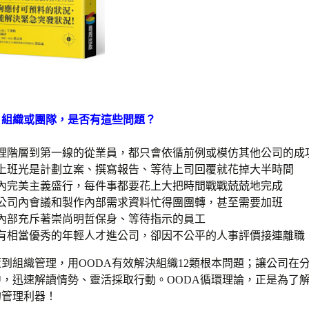
、組織或團隊，是否有這些問題？
理階層到第一線的從業員，都只會依循前例或模仿其他公司的成
上班光是計劃立案、撰寫報告、等待上司回覆就花掉大半時間
內完美主義盛行，每件事都要花上大把時間戰戰兢兢地完成
公司內會議和製作內部需求資料忙得團團轉，甚至需要加班
內部充斥著崇尚明哲保身、等待指示的員工
有相當優秀的年輕人才進公司，卻因不公平的人事評價接連離職
到組織管理，用OODA有效解決組織12類根本問題；讓公司在
，迅速解讀情勢、靈活採取行動。OODA循環理論，正是為了
的管理利器！