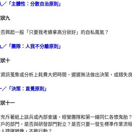
八／「主體性：分散自治原則」
症狀九
是否興起一股「只要我考績拿高分就好」的自私風氣？
九／「團隊：人我不分離原則」
症狀十
在資訊蒐集或分析上耗費大把時間，遲遲無法做出決策，或錯失
十／「決策：直覺原則」
症狀十一
否充斥著紙上談兵或內部會議，經營團隊和第一線同仁各懷鬼胎
客戶的部門，是否與研發部門對立？是否只要一發生標準作業流
令人躊躇猶豫，不敢行動？