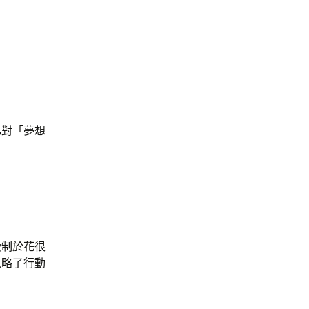
已對「夢想
受制於花很
忽略了行動