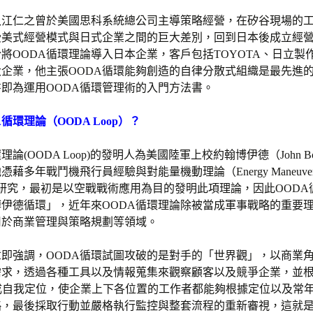
入江仁之曾於美國思科系統總公司主導策略經營，在矽谷現場的
受美式經營模式與日式企業之間的巨大差別，回到日本後成立經
將OODA循環理論導入日本企業，客戶包括TOYOTA、日立製
大企業，他主張OODA循環能夠創造的自律分散式組織是最先進
即為運用OODA循環管理術的入門方法書。
循環理論（OODA Loop）？
理論(OODA Loop)的發明人為美國陸軍上校約翰博伊德（John Boy
他憑藉多年戰鬥機飛行員經驗與對能量機動理論（Energy Maneuverabi
y）的研究，最初是以空戰戰術應用為目的發明此項理論，因此OOD
伊德循環」，近年來OODA循環理論除被當成軍事戰略的重要
用於商業管理與策略規劃等領域。
即強調，OODA循環試圖攻破的是對手的「世界觀」，以商業
需求，透過各種工具以及情報蒐集來觀察顧客以及競爭企業，並
完成自我定位，使企業上下各位置的工作者都能夠根據定位以及常
，最後採取行動並嚴格執行監控與整套流程的重新審視，這就是