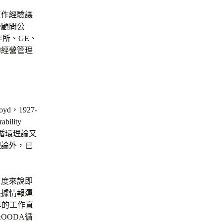
工作經驗讓
營顧問公
作所、GE、
的經營管理
d，1927-
lity
A循環理論又
理論外，已
角度來說即
根據情報運
年的工作直
OODA循