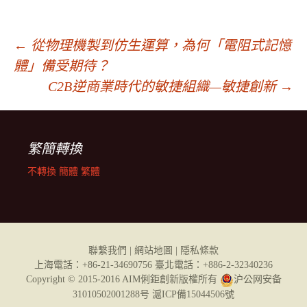
←
從物理機製到仿生運算，為何「電阻式記憶
體」備受期待？
文
C2B逆商業時代的敏捷組織—敏捷創新
→
章
繁簡轉換
導
不轉換
簡體
繁體
覽
聯繫我們
| 網站地圖 |
隱私條款
上海電話：+86-21-34690756 臺北電話：+886-2-32340236
Copyright © 2015-2016 AIM俐鉅創新版權所有
沪公网安备
31010502001288号
滬ICP備15044506號