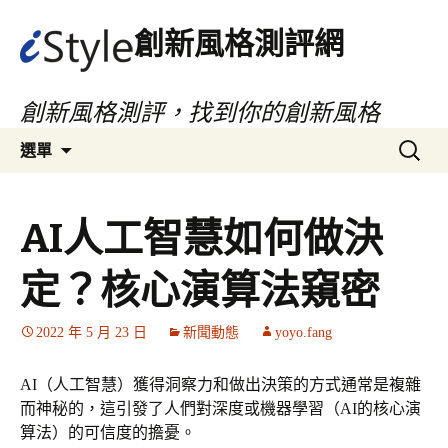
創新風格測評網
創新風格測評，找到你的創新風格
跳
搜
選單
至
尋
主
關
要
於：
AI人工智慧如何做決
內
容
定？核心演算法窺密
2022 年 5 月 23 日
新聞動態
yoyo.fang
AI（人工智慧）獲得洞察力和做出決策的方式通常是複雜
而神秘的，這引發了人們對深度或機器學習（AI的核心演
算法）的可信度的擔憂。